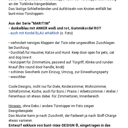
an der Türklinke hängenbleiben.
Das lästige Schleifenbinden und Aufdröseln von Knoten entfällt bei
bunt-mixx-Türstoppern.
Aus der Serie "MARITIM"
- dunkelblau mit ANKER weiß und rot, Gummikordel ROT
- auch mit Kordel BLAU erhältlich
(s. Foto)
• verhindert nerviges Klappern der Türe oder ungewolltes Zuschlagen
bei Durchzug
• Durchlaß für Haustier, Katze und Hund. Keep door open for pets, cat
and dog love it
• konzipiert für Zimmertüre, passend auf Türgriff, Klinke und runden
Knauf (fits round door handle, knob)
• schönes Geschenk zum Einzug, Umzug, zur Einweihungsparty
• waschbar
Coole Designs, nicht nur für Diele, Kinderzimmer, Wohnzimmer,
Schlafzimmer, Küche, auch für Büro / Praxis / Arbeitszimmer / Atelier /
Ferienhaus ist etwas dabei. Für Zimmertüren, Innenbereich.
Hinweis:
ohne Deko / andere Türstopper im Foto zeigen
Designbeispiele.
Das Muster kann je nach Zuschnitt, der Farbwert ja nach Stoff-Charge
etwas variieren.
Entwurf exklusiv von bunt-mixx-DESIGN ©, eingetragen in das