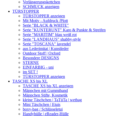
Verlängerungskettchen
SCHMUCK anzeigen
TÜRSTOPPER
TÜRSTOPPER anzeigen
Mit Motiv - Aufdruck /Plott
Serie "BLACK & WHITE"
Serie "KUNTERUNT" Karo & Punkte & Streifen
Serie "MARITIM" blau weiß rot
Serie "LANDHAUS" shabby-style
Serie "TOSCANA" lavendel
aus Lederimitat | Kunstleder
Outdoor Stoff | Oxford
Besondere DESIGNS
STERNE
EINFARBIG - uni
im SET !
TÜRSTOPPER anzeigen
TASCHE XS bis XL
TASCHE XS bis XL anzeigen
Mäppchen mit Gummiband
Mäppchen Stifte, Kosmetik
kleine Täschchen | TaTüTa | wetbag
Mini Täschchen | Etuis
boxy-bag / Schlüsseletui
Handyhülle | eReader-Hülle