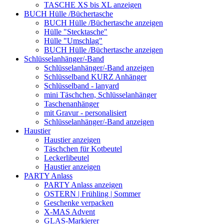
TASCHE XS bis XL anzeigen
BUCH Hülle /Büchertasche
BUCH Hülle /Büchertasche anzeigen
Hülle "Stecktasche"
Hülle "Umschlag"
BUCH Hülle /Büchertasche anzeigen
Schlüsselanhänger/-Band
Schlüsselanhänger/-Band anzeigen
Schlüsselband KURZ Anhänger
Schlüsselband - lanyard
mini Täschchen, Schlüsselanhänger
Taschenanhänger
mit Gravur - personalisiert
Schlüsselanhänger/-Band anzeigen
Haustier
Haustier anzeigen
Täschchen für Kotbeutel
Leckerlibeutel
Haustier anzeigen
PARTY Anlass
PARTY Anlass anzeigen
OSTERN | Frühling | Sommer
Geschenke verpacken
X-MAS Advent
GLAS-Markierer