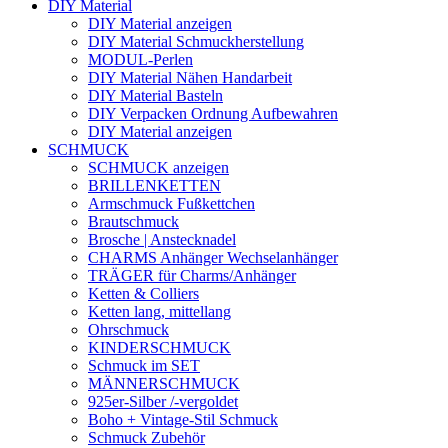
DIY Material
DIY Material anzeigen
DIY Material Schmuckherstellung
MODUL-Perlen
DIY Material Nähen Handarbeit
DIY Material Basteln
DIY Verpacken Ordnung Aufbewahren
DIY Material anzeigen
SCHMUCK
SCHMUCK anzeigen
BRILLENKETTEN
Armschmuck Fußkettchen
Brautschmuck
Brosche | Anstecknadel
CHARMS Anhänger Wechselanhänger
TRÄGER für Charms/Anhänger
Ketten & Colliers
Ketten lang, mittellang
Ohrschmuck
KINDERSCHMUCK
Schmuck im SET
MÄNNERSCHMUCK
925er-Silber /-vergoldet
Boho + Vintage-Stil Schmuck
Schmuck Zubehör