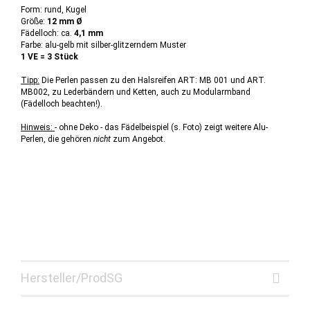
Form: rund, Kugel
Größe:
12 mm Ø
Fädelloch: ca.
4,1 mm
Farbe: alu-gelb mit silber-glitzerndem Muster
1 VE = 3 Stück
Tipp:
Die Perlen passen zu den Halsreifen ART: MB 001 und ART.
MB002, zu Lederbändern und Ketten, auch zu Modularmband
(Fädelloch beachten!).
Hinweis:
- ohne Deko - das Fädelbeispiel (s. Foto) zeigt weitere Alu-
Perlen, die gehören
nicht
zum Angebot.
Hersteller/ProdSG