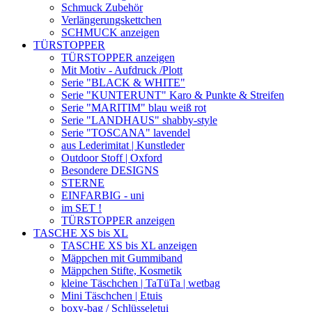
Schmuck Zubehör
Verlängerungskettchen
SCHMUCK anzeigen
TÜRSTOPPER
TÜRSTOPPER anzeigen
Mit Motiv - Aufdruck /Plott
Serie "BLACK & WHITE"
Serie "KUNTERUNT" Karo & Punkte & Streifen
Serie "MARITIM" blau weiß rot
Serie "LANDHAUS" shabby-style
Serie "TOSCANA" lavendel
aus Lederimitat | Kunstleder
Outdoor Stoff | Oxford
Besondere DESIGNS
STERNE
EINFARBIG - uni
im SET !
TÜRSTOPPER anzeigen
TASCHE XS bis XL
TASCHE XS bis XL anzeigen
Mäppchen mit Gummiband
Mäppchen Stifte, Kosmetik
kleine Täschchen | TaTüTa | wetbag
Mini Täschchen | Etuis
boxy-bag / Schlüsseletui