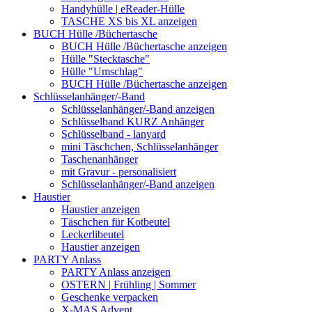
Handyhülle | eReader-Hülle
TASCHE XS bis XL anzeigen
BUCH Hülle /Büchertasche
BUCH Hülle /Büchertasche anzeigen
Hülle "Stecktasche"
Hülle "Umschlag"
BUCH Hülle /Büchertasche anzeigen
Schlüsselanhänger/-Band
Schlüsselanhänger/-Band anzeigen
Schlüsselband KURZ Anhänger
Schlüsselband - lanyard
mini Täschchen, Schlüsselanhänger
Taschenanhänger
mit Gravur - personalisiert
Schlüsselanhänger/-Band anzeigen
Haustier
Haustier anzeigen
Täschchen für Kotbeutel
Leckerlibeutel
Haustier anzeigen
PARTY Anlass
PARTY Anlass anzeigen
OSTERN | Frühling | Sommer
Geschenke verpacken
X-MAS Advent