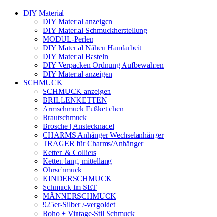
DIY Material
DIY Material anzeigen
DIY Material Schmuckherstellung
MODUL-Perlen
DIY Material Nähen Handarbeit
DIY Material Basteln
DIY Verpacken Ordnung Aufbewahren
DIY Material anzeigen
SCHMUCK
SCHMUCK anzeigen
BRILLENKETTEN
Armschmuck Fußkettchen
Brautschmuck
Brosche | Anstecknadel
CHARMS Anhänger Wechselanhänger
TRÄGER für Charms/Anhänger
Ketten & Colliers
Ketten lang, mittellang
Ohrschmuck
KINDERSCHMUCK
Schmuck im SET
MÄNNERSCHMUCK
925er-Silber /-vergoldet
Boho + Vintage-Stil Schmuck