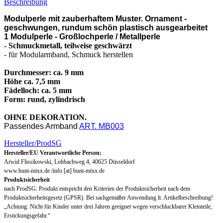
Beschreibung
Modulperle mit zauberhaftem Muster. Ornament -
geschwungen, rundum schön plastisch ausgearbeitet
1 Modulperle - Großlochperle / Metallperle
- Schmuckmetall, teilweise geschwärzt
- für Modularmband, Schmuck herstellen
Durchmesser: ca. 9 mm
Höhe ca. 7,5 mm
Fädelloch: ca. 5 mm
Form: rund, zylindrisch
OHNE DEKORATION.
Passendes Armband
ART. MB003
Hersteller/ProdSG
Hersteller/EU Verantwortliche Person:
Arwid Flissikowski, Lohbachweg 4, 40625 Düsseldorf
www.bunt-mixx.de /info [at] bunt-mixx.de
Produktsicherheit
nach ProdSG: Produkt entspricht den Kriterien der Produktsicherheit nach dem
Produktsicherheitsgesetz (GPSR). Bei sachgemäßer Anwendung lt. Artikelbeschreibung!
„Achtung: Nicht für Kinder unter drei Jahren geeignet wegen verschluckbarer Kleinteile,
Erstickungsgefahr.“