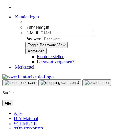
Kundenlogin
Kundenlogin
E-Mail
Passwort
Toggle Password View
Konto erstellen
Passwort vergessen?
Merkzettel
0
Suche
Alle
Alle
DIY Material
SCHMUCK
TÜRSTOPPER