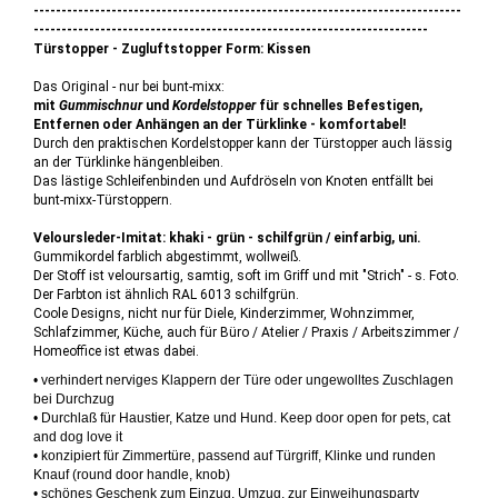
-----------------------------------------------------------------------------
-----------------------------------------------------------------------
Türstopper - Zugluftstopper Form: Kissen
Das Original - nur bei bunt-mixx:
mit
Gummischnur
und
Kordelstopper
für schnelles Befestigen,
Entfernen oder Anhängen an der Türklinke - komfortabel!
Durch den praktischen Kordelstopper kann der Türstopper auch lässig
an der Türklinke hängenbleiben.
Das lästige Schleifenbinden und Aufdröseln von Knoten entfällt bei
bunt-mixx-Türstoppern.
Veloursleder-Imitat: khaki - grün - schilfgrün / einfarbig, uni.
Gummikordel farblich abgestimmt, wollweiß.
Der Stoff ist veloursartig, samtig, soft im Griff und mit "Strich" - s. Foto.
Der Farbton ist ähnlich RAL 6013 schilfgrün.
Coole Designs, nicht nur für Diele, Kinderzimmer, Wohnzimmer,
Schlafzimmer, Küche, auch für Büro / Atelier / Praxis / Arbeitszimmer /
Homeoffice ist etwas dabei.
• verhindert nerviges Klappern der Türe oder ungewolltes Zuschlagen
bei Durchzug
• Durchlaß für Haustier, Katze und Hund. Keep door open for pets, cat
and dog love it
• konzipiert für Zimmertüre, passend auf Türgriff, Klinke und runden
Knauf (round door handle, knob)
• schönes Geschenk zum Einzug, Umzug, zur Einweihungsparty