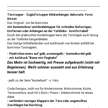
-----------------------------------------------------------------------------
------------------------------------------------------------------
Türstopper - Zugluftstopper Klinkenhänger, dekorativ. Form:
Kissen
Das Original - nur bei bunt-mixx:
mit
Gummischnur
und
Kordelstopper
für schnelles Befestigen,
Entfernen oder Anhängen an der Türklinke - komfortabel!
Durch den praktischen Kordelstopper kann der Türstopper auch lässig
an der Türklinke hängenbleiben.
Das lästige Schleifenbinden und Aufdröseln von Knoten entfällt bei
bunt-mixx-Türstoppern.
- Pünktchen weiss auf gelb, sonnengelb / Gummikordel gelb
- mit Aufdruck "Biene mit Flugbahn"
Das Motiv ist hochwertig, mit Presse aufgebracht (nicht mit
Bügeleisen). Weil's schöner aussieht und aus Erfahrung
besser hält.
- paßt zu der Serie "Kunterbunt" - s. Foto.
Coole Designs, nicht nur für Kinderzimmer, Wohnzimmer, Küche,
Terrassentüre, auch für's Büro / Praxis / Arbeitszimmer ist etwas
dabei.
• verhindert nerviges Klappern der Türe oder ungewolltes
Zuschlagen bei Durchzug