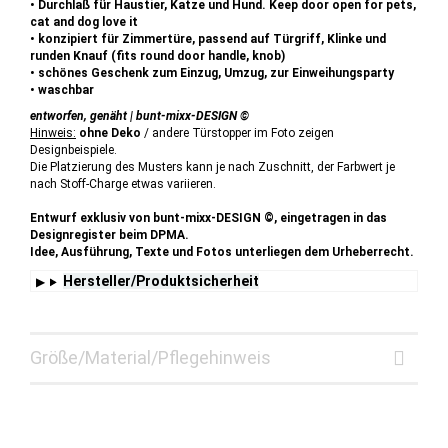
• Durchlaß für Haustier, Katze und Hund. Keep door open for pets,
cat and dog love it
• konzipiert für Zimmertüre, passend auf Türgriff, Klinke und
runden Knauf (fits round door handle, knob)
• schönes Geschenk zum Einzug, Umzug, zur Einweihungsparty
• waschbar
entworfen, genäht | bunt-mixx-DESIGN ©
Hinweis:
ohne Deko
/ andere Türstopper im Foto zeigen
Designbeispiele.
Die Platzierung des Musters kann je nach Zuschnitt, der Farbwert je
nach Stoff-Charge etwas variieren.
Entwurf exklusiv von bunt-mixx-DESIGN ©, eingetragen in das
Designregister beim DPMA.
Idee, Ausführung, Texte und Fotos unterliegen dem Urheberrecht.
Hersteller/Produktsicherheit
Größe/Material/Pflegehinweis