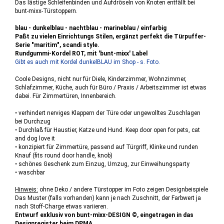
Das lästige Schleifenbinden und Aufdröseln von Knoten entfällt bei
bunt-mixx-Türstoppern.
blau - dunkelblau - nachtblau - marineblau / einfarbig
Paßt zu vielen Einrichtungs Stilen, ergänzt perfekt die Türpuffer-
Serie "maritim", scandi style.
Rundgummi-Kordel ROT, mit 'bunt-mixx' Label
Gibt es auch mit Kordel dunkelBLAU im Shop - s. Foto.
Coole Designs, nicht nur für Diele, Kinderzimmer, Wohnzimmer,
Schlafzimmer, Küche, auch für Büro / Praxis / Arbeitszimmer ist etwas
dabei. Für Zimmertüren, Innenbereich.
• verhindert nerviges Klappern der Türe oder ungewolltes Zuschlagen
bei Durchzug
• Durchlaß für Haustier, Katze und Hund. Keep door open for pets, cat
and dog love it
• konzipiert für Zimmertüre, passend auf Türgriff, Klinke und runden
Knauf (fits round door handle, knob)
• schönes Geschenk zum Einzug, Umzug, zur Einweihungsparty
• waschbar
Hinweis:
ohne Deko / andere Türstopper im Foto zeigen Designbeispiele
Das Muster (falls vorhanden) kann je nach Zuschnitt, der Farbwert ja
nach Stoff-Charge etwas variieren.
Entwurf exklusiv von bunt-mixx-DESIGN ©, eingetragen in das
Designregister beim DPMA.