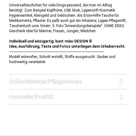
Universaltäschchen für viele Dinge passend, die man im Alltag
benötigt. Zum Beispiel Kopfhörer, USB Stick, Lippenstift Kosmetik
Hygieneartikel, Kleingeld und Geldschein. Als Erste-Hilfe-Tasche für
Medikamente, Pflaster. Es paßt auch gut ein Inhalator, Lippen-Pflegestift,
Taschentuch usw. hinein. S. Foto "Anwendungsbeispiele". OHNE DEKO.
Geschenk Idee für Männer, Frauen, Jungen, Mädchen.
Individuell und einzigartig: bunt-mixx-DESIGN ©
Idee, Ausführung, Texte und Fotos unterliegen dem Urheberrecht.
--------------------------------------------------------------------------------------------------------
Modell entworfen, Schnitt erstellt, Stoffe ausgesucht. Sauber und
hochwertig verarbeitet.
Größe/Material/Pflegehinweis
Hersteller/ProdSG