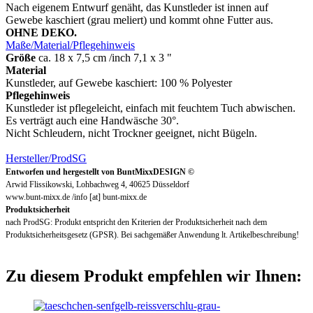
Nach eigenem Entwurf genäht, das Kunstleder ist innen auf
Gewebe kaschiert (grau meliert) und kommt ohne Futter aus.
OHNE DEKO.
Maße/Material/Pflegehinweis
Größe
ca. 18 x 7,5 cm /inch 7,1 x 3 "
Material
Kunstleder, auf Gewebe kaschiert: 100 % Polyester
Pflegehinweis
Kunstleder ist pflegeleicht, einfach mit feuchtem Tuch abwischen.
Es verträgt auch eine Handwäsche 30°.
Nicht Schleudern, nicht Trockner geeignet, nicht Bügeln.
Hersteller/ProdSG
Entworfen und hergestellt von BuntMixxDESIGN ©
Arwid Flissikowski, Lohbachweg 4, 40625 Düsseldorf
www.bunt-mixx.de /info [at] bunt-mixx.de
Produktsicherheit
nach ProdSG: Produkt entspricht den Kriterien der Produktsicherheit nach dem
Produktsicherheitsgesetz (GPSR). Bei sachgemäßer Anwendung lt. Artikelbeschreibung!
Zu diesem Produkt empfehlen wir Ihnen: