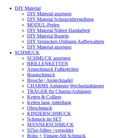
DIY Material
DIY Material anzeigen
DIY Material Schmuckherstellung
MODUL-Perlen
DIY Material Nähen Handarbeit
DIY Material Basteln
DIY Verpacken Ordnung Aufbewahren
DIY Material anzeigen
SCHMUCK
SCHMUCK anzeigen
BRILLENKETTEN
Armschmuck Fußkettchen
Brautschmuck
Brosche | Anstecknadel
CHARMS Anhänger Wechselanhänger
TRÄGER für Charms/Anhänger
Ketten & Colliers
Ketten lang, mittellang
Ohrschmuck
KINDERSCHMUCK
Schmuck im SET
MÄNNERSCHMUCK
925er-Silber /-vergoldet
Boho + Vintage-Stil Schmuck