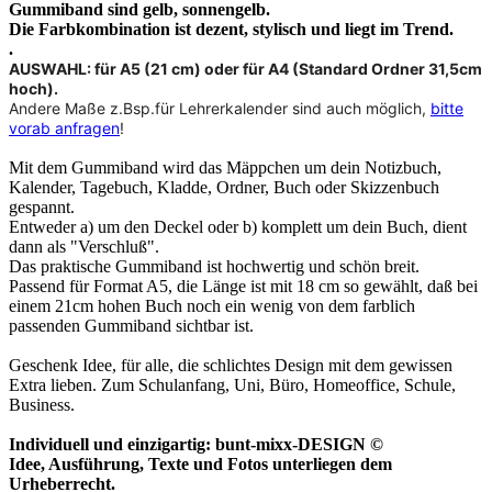
Gummiband sind gelb, sonnengelb.
Die Farbkombination ist dezent, stylisch und liegt im Trend.
.
AUSWAHL: für A5 (21 cm) oder für A4 (Standard Ordner 31,5cm
hoch).
Andere Maße z.Bsp.für Lehrerkalender sind auch möglich,
bitte
vorab anfragen
!
Mit dem Gummiband wird das Mäppchen um dein Notizbuch,
Kalender, Tagebuch, Kladde, Ordner, Buch oder Skizzenbuch
gespannt.
Entweder a) um den Deckel oder b) komplett um dein Buch, dient
dann als "Verschluß".
Das praktische Gummiband ist hochwertig und schön breit.
Passend für Format A5, die Länge ist mit 18 cm so gewählt, daß bei
einem 21cm hohen Buch noch ein wenig von dem farblich
passenden Gummiband sichtbar ist.
Geschenk Idee, für alle, die schlichtes Design mit dem gewissen
Extra lieben. Zum Schulanfang, Uni, Büro, Homeoffice, Schule,
Business.
Individuell und einzigartig: bunt-mixx-DESIGN ©
Idee, Ausführung, Texte und Fotos unterliegen dem
Urheberrecht.