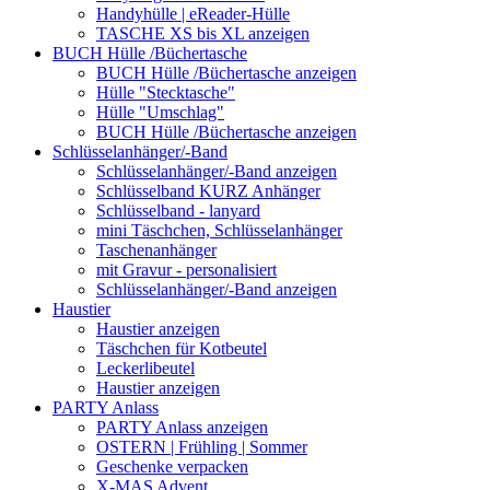
Handyhülle | eReader-Hülle
TASCHE XS bis XL anzeigen
BUCH Hülle /Büchertasche
BUCH Hülle /Büchertasche anzeigen
Hülle "Stecktasche"
Hülle "Umschlag"
BUCH Hülle /Büchertasche anzeigen
Schlüsselanhänger/-Band
Schlüsselanhänger/-Band anzeigen
Schlüsselband KURZ Anhänger
Schlüsselband - lanyard
mini Täschchen, Schlüsselanhänger
Taschenanhänger
mit Gravur - personalisiert
Schlüsselanhänger/-Band anzeigen
Haustier
Haustier anzeigen
Täschchen für Kotbeutel
Leckerlibeutel
Haustier anzeigen
PARTY Anlass
PARTY Anlass anzeigen
OSTERN | Frühling | Sommer
Geschenke verpacken
X-MAS Advent