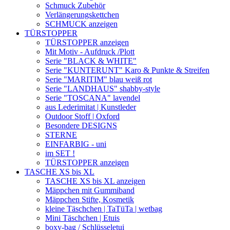
Schmuck Zubehör
Verlängerungskettchen
SCHMUCK anzeigen
TÜRSTOPPER
TÜRSTOPPER anzeigen
Mit Motiv - Aufdruck /Plott
Serie "BLACK & WHITE"
Serie "KUNTERUNT" Karo & Punkte & Streifen
Serie "MARITIM" blau weiß rot
Serie "LANDHAUS" shabby-style
Serie "TOSCANA" lavendel
aus Lederimitat | Kunstleder
Outdoor Stoff | Oxford
Besondere DESIGNS
STERNE
EINFARBIG - uni
im SET !
TÜRSTOPPER anzeigen
TASCHE XS bis XL
TASCHE XS bis XL anzeigen
Mäppchen mit Gummiband
Mäppchen Stifte, Kosmetik
kleine Täschchen | TaTüTa | wetbag
Mini Täschchen | Etuis
boxy-bag / Schlüsseletui