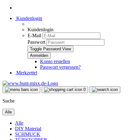
Kundenlogin
Kundenlogin
E-Mail
Passwort
Toggle Password View
Konto erstellen
Passwort vergessen?
Merkzettel
0
Suche
Alle
Alle
DIY Material
SCHMUCK
TÜRSTOPPER