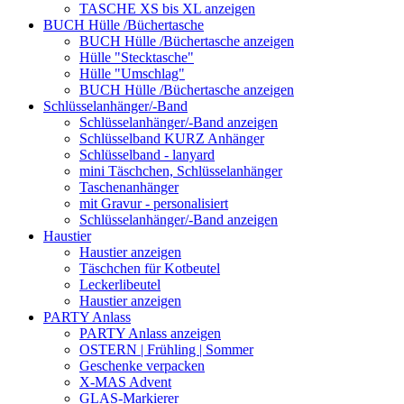
TASCHE XS bis XL anzeigen
BUCH Hülle /Büchertasche
BUCH Hülle /Büchertasche anzeigen
Hülle "Stecktasche"
Hülle "Umschlag"
BUCH Hülle /Büchertasche anzeigen
Schlüsselanhänger/-Band
Schlüsselanhänger/-Band anzeigen
Schlüsselband KURZ Anhänger
Schlüsselband - lanyard
mini Täschchen, Schlüsselanhänger
Taschenanhänger
mit Gravur - personalisiert
Schlüsselanhänger/-Band anzeigen
Haustier
Haustier anzeigen
Täschchen für Kotbeutel
Leckerlibeutel
Haustier anzeigen
PARTY Anlass
PARTY Anlass anzeigen
OSTERN | Frühling | Sommer
Geschenke verpacken
X-MAS Advent
GLAS-Markierer