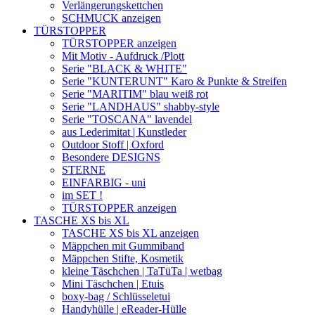
Verlängerungskettchen
SCHMUCK anzeigen
TÜRSTOPPER
TÜRSTOPPER anzeigen
Mit Motiv - Aufdruck /Plott
Serie "BLACK & WHITE"
Serie "KUNTERUNT" Karo & Punkte & Streifen
Serie "MARITIM" blau weiß rot
Serie "LANDHAUS" shabby-style
Serie "TOSCANA" lavendel
aus Lederimitat | Kunstleder
Outdoor Stoff | Oxford
Besondere DESIGNS
STERNE
EINFARBIG - uni
im SET !
TÜRSTOPPER anzeigen
TASCHE XS bis XL
TASCHE XS bis XL anzeigen
Mäppchen mit Gummiband
Mäppchen Stifte, Kosmetik
kleine Täschchen | TaTüTa | wetbag
Mini Täschchen | Etuis
boxy-bag / Schlüsseletui
Handyhülle | eReader-Hülle