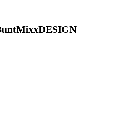
y BuntMixxDESIGN