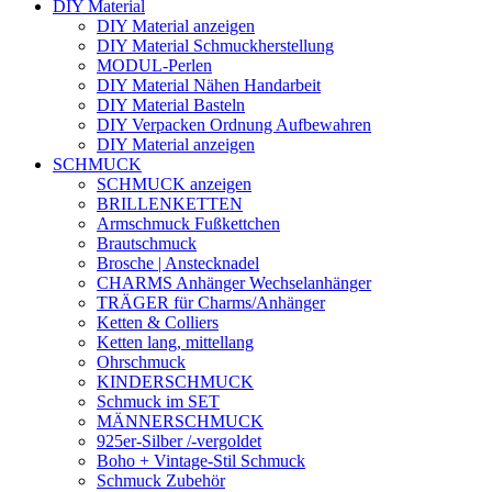
DIY Material
DIY Material anzeigen
DIY Material Schmuckherstellung
MODUL-Perlen
DIY Material Nähen Handarbeit
DIY Material Basteln
DIY Verpacken Ordnung Aufbewahren
DIY Material anzeigen
SCHMUCK
SCHMUCK anzeigen
BRILLENKETTEN
Armschmuck Fußkettchen
Brautschmuck
Brosche | Anstecknadel
CHARMS Anhänger Wechselanhänger
TRÄGER für Charms/Anhänger
Ketten & Colliers
Ketten lang, mittellang
Ohrschmuck
KINDERSCHMUCK
Schmuck im SET
MÄNNERSCHMUCK
925er-Silber /-vergoldet
Boho + Vintage-Stil Schmuck
Schmuck Zubehör