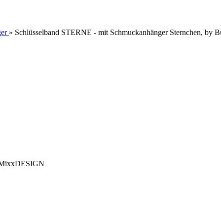
er
»
Schlüsselband STERNE - mit Schmuckanhänger Sternchen, b
untMixxDESIGN