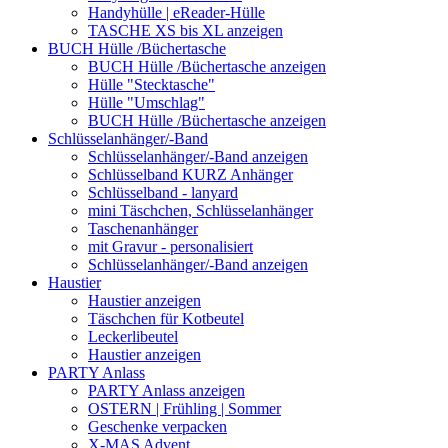
Handyhülle | eReader-Hülle
TASCHE XS bis XL anzeigen
BUCH Hülle /Büchertasche
BUCH Hülle /Büchertasche anzeigen
Hülle "Stecktasche"
Hülle "Umschlag"
BUCH Hülle /Büchertasche anzeigen
Schlüsselanhänger/-Band
Schlüsselanhänger/-Band anzeigen
Schlüsselband KURZ Anhänger
Schlüsselband - lanyard
mini Täschchen, Schlüsselanhänger
Taschenanhänger
mit Gravur - personalisiert
Schlüsselanhänger/-Band anzeigen
Haustier
Haustier anzeigen
Täschchen für Kotbeutel
Leckerlibeutel
Haustier anzeigen
PARTY Anlass
PARTY Anlass anzeigen
OSTERN | Frühling | Sommer
Geschenke verpacken
X-MAS Advent