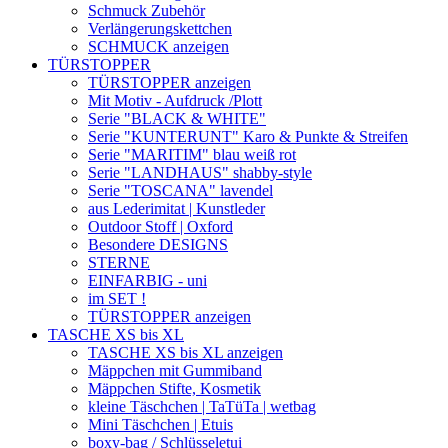
Schmuck Zubehör
Verlängerungskettchen
SCHMUCK anzeigen
TÜRSTOPPER
TÜRSTOPPER anzeigen
Mit Motiv - Aufdruck /Plott
Serie "BLACK & WHITE"
Serie "KUNTERUNT" Karo & Punkte & Streifen
Serie "MARITIM" blau weiß rot
Serie "LANDHAUS" shabby-style
Serie "TOSCANA" lavendel
aus Lederimitat | Kunstleder
Outdoor Stoff | Oxford
Besondere DESIGNS
STERNE
EINFARBIG - uni
im SET !
TÜRSTOPPER anzeigen
TASCHE XS bis XL
TASCHE XS bis XL anzeigen
Mäppchen mit Gummiband
Mäppchen Stifte, Kosmetik
kleine Täschchen | TaTüTa | wetbag
Mini Täschchen | Etuis
boxy-bag / Schlüsseletui