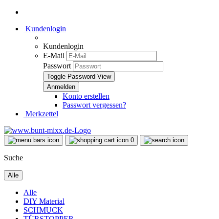
Kundenlogin
Kundenlogin
E-Mail
Passwort
Toggle Password View
Konto erstellen
Passwort vergessen?
Merkzettel
0
Suche
Alle
Alle
DIY Material
SCHMUCK
TÜRSTOPPER