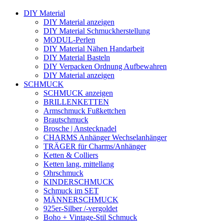
DIY Material
DIY Material anzeigen
DIY Material Schmuckherstellung
MODUL-Perlen
DIY Material Nähen Handarbeit
DIY Material Basteln
DIY Verpacken Ordnung Aufbewahren
DIY Material anzeigen
SCHMUCK
SCHMUCK anzeigen
BRILLENKETTEN
Armschmuck Fußkettchen
Brautschmuck
Brosche | Anstecknadel
CHARMS Anhänger Wechselanhänger
TRÄGER für Charms/Anhänger
Ketten & Colliers
Ketten lang, mittellang
Ohrschmuck
KINDERSCHMUCK
Schmuck im SET
MÄNNERSCHMUCK
925er-Silber /-vergoldet
Boho + Vintage-Stil Schmuck