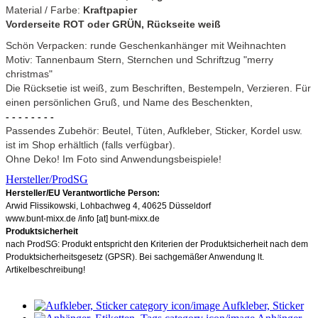
Material / Farbe:
Kraftpapier
Vorderseite ROT oder GRÜN, Rückseite weiß
Schön Verpacken: runde Geschenkanhänger mit Weihnachten
Motiv: Tannenbaum Stern, Sternchen und Schriftzug "merry
christmas"
Die Rücksetie ist weiß, zum Beschriften, Bestempeln, Verzieren. Für
einen persönlichen Gruß, und Name des Beschenkten,
- - - - - - - -
Passendes Zubehör: Beutel, Tüten, Aufkleber, Sticker, Kordel usw.
ist im Shop erhältlich (falls verfügbar).
Ohne Deko! Im Foto sind Anwendungsbeispiele!
Hersteller/ProdSG
Hersteller/EU Verantwortliche Person:
Arwid Flissikowski, Lohbachweg 4, 40625 Düsseldorf
www.bunt-mixx.de /info [at] bunt-mixx.de
Produktsicherheit
nach ProdSG: Produkt entspricht den Kriterien der Produktsicherheit nach dem
Produktsicherheitsgesetz (GPSR). Bei sachgemäßer Anwendung lt.
Artikelbeschreibung!
Aufkleber, Sticker