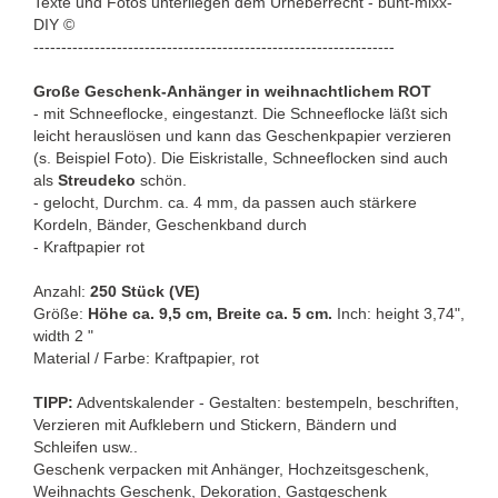
Texte und Fotos unterliegen dem Urheberrecht - bunt-mixx-
DIY ©
-----------------------------------------------------------------
Große Geschenk-Anhänger in weihnachtlichem ROT
- mit Schneeflocke, eingestanzt. Die Schneeflocke läßt sich
leicht herauslösen und kann das Geschenkpapier verzieren
(s. Beispiel Foto). Die Eiskristalle, Schneeflocken sind auch
als
Streudeko
schön.
- gelocht, Durchm. ca. 4 mm, da passen auch stärkere
Kordeln, Bänder, Geschenkband durch
- Kraftpapier rot
Anzahl:
250 Stück (VE)
Größe:
Höhe ca. 9,5 cm, Breite ca. 5 cm.
Inch: height 3,74",
width 2 "
Material / Farbe: Kraftpapier, rot
TIPP:
Adventskalender - Gestalten: bestempeln, beschriften,
Verzieren mit Aufklebern und Stickern, Bändern und
Schleifen usw..
Geschenk verpacken mit Anhänger, Hochzeitsgeschenk,
Weihnachts Geschenk, Dekoration, Gastgeschenk