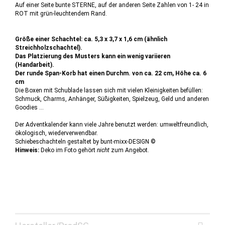
Auf einer Seite bunte STERNE, auf der anderen Seite Zahlen von 1- 24 in
ROT mit grün-leuchtendem Rand.
Größe einer Schachtel: ca. 5,3 x 3,7 x 1,6 cm (ähnlich
Streichholzschachtel).
Das Platzierung des Musters kann ein wenig variieren
(Handarbeit).
Der runde Span-Korb hat einen Durchm. von ca. 22 cm, Höhe ca. 6
cm
Die Boxen mit Schublade lassen sich mit vielen Kleinigkeiten befüllen:
Schmuck, Charms, Anhänger, Süßigkeiten, Spielzeug, Geld und anderen
Goodies ...
Der Adventkalender kann viele Jahre benutzt werden: umweltfreundlich,
ökologisch, wiederverwendbar.
Schiebeschachteln gestaltet by bunt-mixx-DESIGN ©
Hinweis:
Deko im Foto gehört
nicht
zum Angebot.