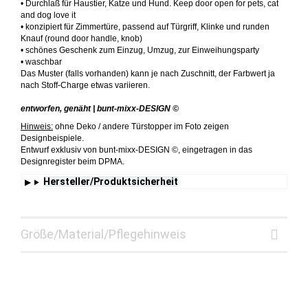
• Durchlaß für Haustier, Katze und Hund. Keep door open for pets, cat
and dog love it
• konzipiert für Zimmertüre, passend auf Türgriff, Klinke und runden
Knauf (round door handle, knob)
• schönes Geschenk zum Einzug, Umzug, zur Einweihungsparty
• waschbar
Das Muster (falls vorhanden) kann je nach Zuschnitt, der Farbwert ja
nach Stoff-Charge etwas variieren.
entworfen, genäht | bunt-mixx-DESIGN ©
Hinweis:
ohne Deko / andere Türstopper im Foto zeigen
Designbeispiele.
Entwurf exklusiv von bunt-mixx-DESIGN ©, eingetragen in das
Designregister beim DPMA.
Hersteller/Produktsicherheit
Größe/Material/Pflegehinweis