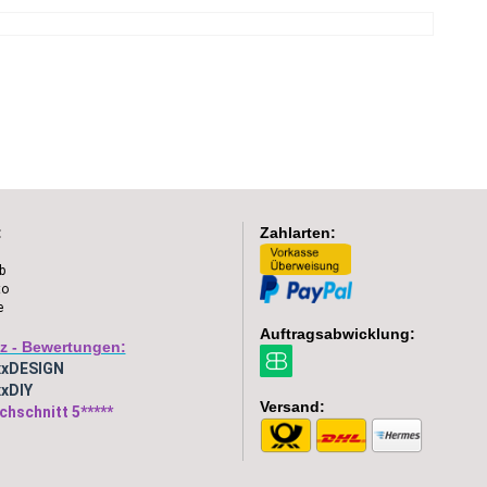
:
Zahlarten:
b
to
e
Auftragsabwicklung:
z - Bewertungen:
xxDESIGN
xDIY
Versand:
chschnitt 5*****