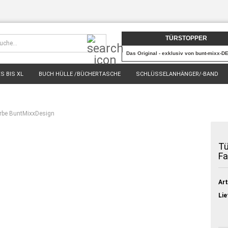
Suche...
TÜRSTOPPER
Das Original - exklusiv von bunt-mixx-D
S BIS XL
BUCH HÜLLE /BÜCHERTASCHE
SCHLÜSSELANHÄNGER/-BAND
% SALE %
VERKAUFT & AUSVERKAUFT
arbe BuntMixxDesign
Tü
Fa
Art
Lie