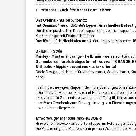
------------------------------------------------------------------
Türstopper - Zugluftstopper Form: Kissen
Das Original - nur bei bunt-mixx:
mit
Gummischnur
und
Kordelstopper
für schnelles Befesti
Durch den praktischen Kordelstopper kann der Türstopper auc
Klinkenhänger mit Feststellfunktion.
Das lästige Schleifenbinden und Aufdröseln von Knoten entfäl
ORIENT - Style
Paisley - Muster
in
orange - hellbraun -weiss
auf
türkis / 
Gummikordel farblich abgestimmt. Auswahl: ORANGE, B
Stil: boho - hippie - seventees - asia - oriental
Coole Designs, nicht nur für Kinderzimmer, Wohnzimmer, Küch
dabei.
• verhindert nerviges Klappern der Türe oder ungewolltes Zu
• Durchlaß für Haustier, Katze und Hund. Keep door open for pe
• konzipiert für Zimmertüre, passend auf Türgriff, Klinke und
• schönes Geschenk zum Einzug, Umzug, zur Einweihungspa
• waschbar - pflegeleicht
entworfen, genäht | bunt-mixx-DESIGN ©
Hinweis:
ohne Deko / andere Türstopper im Foto zeigen Desig
Die Platzierung des Musters kann je nach Zuschnitt, der Farb