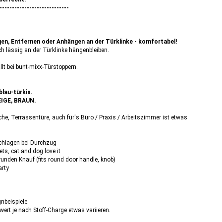
----------------------------
gen, Entfernen oder Anhängen an der Türklinke - komfortabel!
h lässig an der Türklinke hängenbleiben.
lt bei bunt-mixx-Türstoppern.
blau-türkis.
EIGE, BRAUN.
e, Terrassentüre, auch für's Büro / Praxis / Arbeitszimmer ist etwas
schlagen bei Durchzug
ts, cat and dog love it
 runden Knauf (fits round door handle, knob)
rty
nbeispiele.
wert je nach Stoff-Charge etwas variieren.