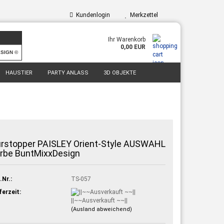
Kundenlogin
Merkzettel
Ihr Warenkorb
0,00 EUR
ESIGN ©
HAUSTIER
PARTY ANLASS
3D OBJEKTE
rstopper PAISLEY Orient-Style AUSWAHL
rbe BuntMixxDesign
.Nr.:
TS-057
ferzeit:
||~~Ausverkauft ~~||
(Ausland abweichend)