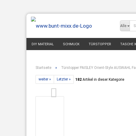
Alle
DIY MATERIAL
SCHMUCK
TÜRSTOPPER
TASCHE X
WOHNEN DEKO
BABY & KIND
MODE ACCESSOIRES
Startseite
»
Türstopper PAISLEY Orient-Style AUSWAHL F
weiter »
Letzter »
182
Artikel in dieser Kategorie