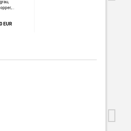
lgrau,
opper,...
0 EUR