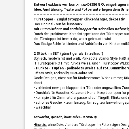
Entwurf exklusiv von bunt-mixx-DESIGN ©, eingetragen i
Idee, Ausführung, Texte und Fotos unterliegen dem Urhe
------------------------------------------------------------------
Türstopper - Zugluftstopper Klinkenhänger, dekorativ
Das Original - nur bei bunt-mixx:
mit
Gummischnur
und
Kordelstopper
für schnelles Befesti
Durch den praktischen Kordelstopper kann der Türstopper auch
der Türstopper ist immer da, wo er gebraucht wird.
Das lästige Schleifenbinden und Aufdröseln von Knoten entfäl
2 Stück im SET (günstiger als Einzelkauf)
Stylisch, modern rot und weiß, Polkadots Scandi Style. Paßt
1 Türstopper ROT mit Punkte weiss, und 1 Türstopper WEISS
- Punkte - Tupfen - polkadots /weiss auf rot, Gummikord
Fiftees style, rockabilly, 50er-Jahre Stil
Coole Designs, nicht nur für Kinderzimmer, Wohnzimmer, Küch
dabei.
• verhindert nerviges Klappern der Türe oder ungewolltes Zu
• Durchlaß für Haustier, Katze und Hund. Keep door open for pe
• konzipiert für Zimmertüre, passend auf Türgriff, Klinke und
• schönes Geschenk zum Einzug, Umzug, zur Einweihungspa
• waschbar
entworfen, genäht | bunt-mixx-DESIGN ©
Hinweis:
ohne Deko / andere Türstopper im Foto zeigen Desig