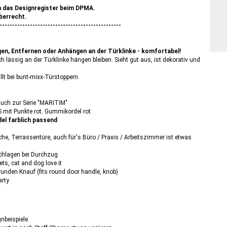
n das Designregister beim DPMA.
berrecht.
------------------------------------------------
gen, Entfernen oder Anhängen an der Türklinke - komfortabel!
 lässig an der Türklinke hängen bleiben. Sieht gut aus, ist dekorativ und
lt bei bunt-mixx-Türstoppern.
 auch zur Serie "MARITIM"
 mit Punkte rot. Gummikordel rot
el farblich passend
e, Terrassentüre, auch für's Büro / Praxis / Arbeitszimmer ist etwas
schlagen bei Durchzug
ts, cat and dog love it
 runden Knauf (fits round door handle, knob)
rty
nbeispiele.