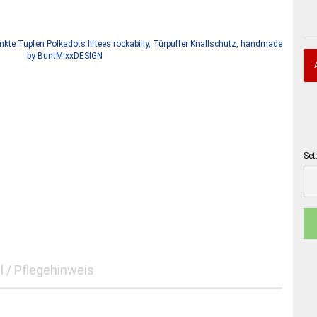
Set
Set
l / Pflegehinweis