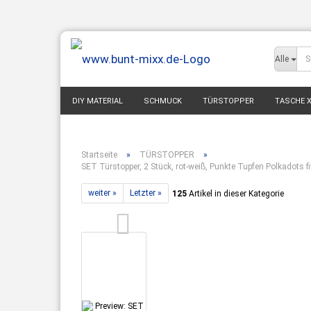
Alle
DIY MATERIAL
SCHMUCK
TÜRSTOPPER
TASCHE X
WOHNEN DEKO
BABY & KIND
MODE ACCESSOIRES
Startseite
»
TÜRSTOPPER
»
SET Türstopper, 2 Stück, rot-weiß, Punkte Tupfen Polkadots 
weiter »
Letzter »
125
Artikel in dieser Kategorie