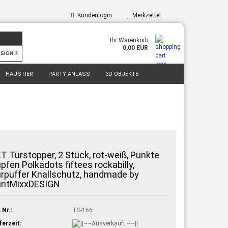
Kundenlogin
Merkzettel
Ihr Warenkorb
0,00 EUR
ESIGN ©
HAUSTIER
PARTY ANLASS
3D OBJEKTE
T Türstopper, 2 Stück, rot-weiß, Punkte
pfen Polkadots fiftees rockabilly,
rpuffer Knallschutz, handmade by
untMixxDESIGN
.Nr.:
TS-166
ferzeit: