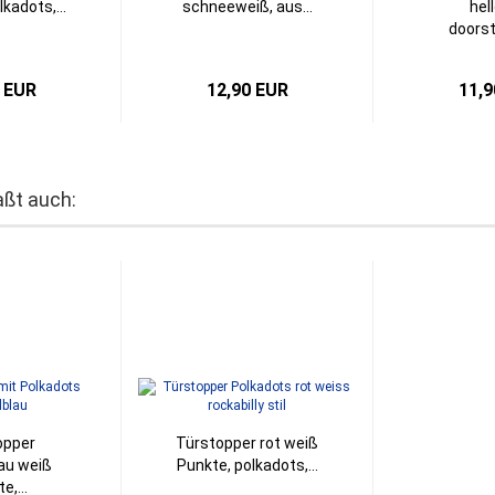
kadots,...
schneeweiß, aus...
hel
doorst
 EUR
12,90 EUR
11,9
aßt auch:
opper
Türstopper rot weiß
au weiß
Punkte, polkadots,...
e,...