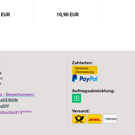
 EUR
10,90 EUR
:
Zahlarten:
b
to
e
Auftragsabwicklung:
z - Bewertungen:
xxDESIGN
xDIY
Versand:
chschnitt 5*****