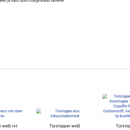
wert ja nach Stoff-Charge etwas variieren.
 weiß rot
Türstopper weiß
Türstop