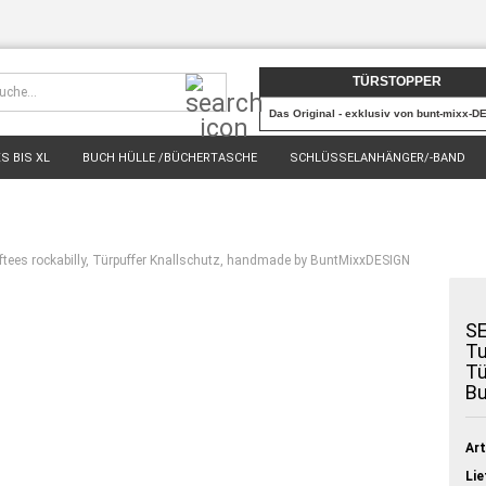
Suche...
TÜRSTOPPER
Das Original - exklusiv von bunt-mixx-D
S BIS XL
BUCH HÜLLE /BÜCHERTASCHE
SCHLÜSSELANHÄNGER/-BAND
% SALE %
VERKAUFT & AUSVERKAUFT
fiftees rockabilly, Türpuffer Knallschutz, handmade by BuntMixxDESIGN
SE
Tu
Tü
B
Art
Lie