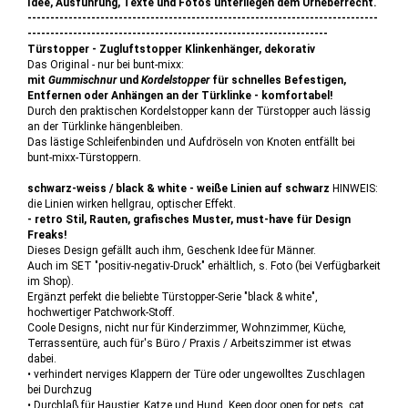
Idee, Ausführung, Texte und Fotos unterliegen dem Urheberrecht.
-----------------------------------------------------------------------------
------------------------------------------------------------------
Türstopper - Zugluftstopper Klinkenhänger, dekorativ
Das Original - nur bei bunt-mixx:
mit
Gummischnur
und
Kordelstopper
für schnelles Befestigen,
Entfernen oder Anhängen an der Türklinke - komfortabel!
Durch den praktischen Kordelstopper kann der Türstopper auch lässig
an der Türklinke hängenbleiben.
Das lästige Schleifenbinden und Aufdröseln von Knoten entfällt bei
bunt-mixx-Türstoppern.
schwarz-weiss / black & white - weiße Linien auf schwarz
HINWEIS:
die Linien wirken hellgrau, optischer Effekt.
- retro Stil, Rauten, grafisches Muster, must-have für Design
Freaks!
Dieses Design gefällt auch ihm, Geschenk Idee für Männer.
Auch im SET "positiv-negativ-Druck" erhältlich, s. Foto (bei Verfügbarkeit
im Shop).
Ergänzt perfekt die beliebte Türstopper-Serie "black & white",
hochwertiger Patchwork-Stoff.
Coole Designs, nicht nur für Kinderzimmer, Wohnzimmer, Küche,
Terrassentüre, auch für's Büro / Praxis / Arbeitszimmer ist etwas
dabei.
• verhindert nerviges Klappern der Türe oder ungewolltes Zuschlagen
bei Durchzug
• Durchlaß für Haustier, Katze und Hund. Keep door open for pets, cat