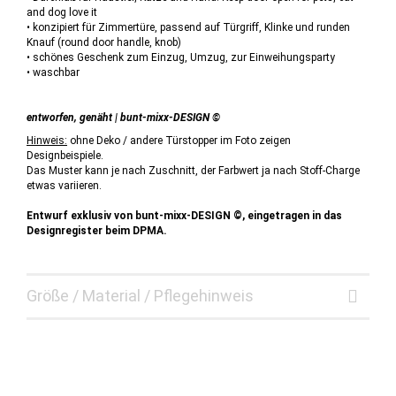
and dog love it
• konzipiert für Zimmertüre, passend auf Türgriff, Klinke und runden
Knauf (round door handle, knob)
• schönes Geschenk zum Einzug, Umzug, zur Einweihungsparty
• waschbar
entworfen, genäht | bunt-mixx-DESIGN ©
Hinweis:
ohne Deko / andere Türstopper im Foto zeigen
Designbeispiele.
Das Muster kann je nach Zuschnitt, der Farbwert ja nach Stoff-Charge
etwas variieren.
Entwurf exklusiv von bunt-mixx-DESIGN ©, eingetragen in das
Designregister beim DPMA.
Größe / Material / Pflegehinweis