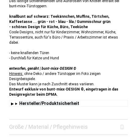
Das lästige Schleifenbinden und Aufdröseln von Knoten entfällt bei
bunt-mixx-Türstoppern.
knallbunt auf schwarz: Teekännchen, Muffins, Törtchen,
Kaffeetasse ... grün - rot - blau - lila / Gummischnur grün
- schönes Design für Küche, Büro, Teeküche
Coole Designs, nicht nur für Kinderzimmer, Wohnzimmer, Küche,
Terrassentüre, auch für's Büro / Praxis / Arbeitszimmer ist etwas
dabei.
- keine knallenden Türen
- Durchlaß für Katze und Hund
entworfen, genäht | bunt-mixx-DESIGN ©
Hinweis:
ohne Deko / andere Türstopper im Foto zeigen
Designbeispiele.
Das Muster kann je nach Zuschnitt etwas variieren.
Entwurf exklusiv von bunt-mixx-DESIGN ©, eingetragen in das
Designregister beim DPMA.
Hersteller/Produktsicherheit
Größe / Material / Pflegehinweis