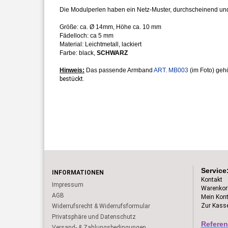
Die Modulperlen haben ein Netz-Muster, durchscheinend und l
Größe: ca. Ø 14mm, Höhe ca. 10 mm
Fädelloch: ca 5 mm
Material: Leichtmetall, lackiert
Farbe: black,
SCHWARZ
Hinweis:
Das passende Armband
ART. MB003
(im Foto) geh
bestückt.
Service
INFORMATIONEN
Kontakt
Impressum
Warenkor
AGB
Mein Kon
Zur Kass
Widerrufsrecht & Widerrufsformular
Privatsphäre und Datenschutz
Referen
Versand- & Zahlungsbedingungen