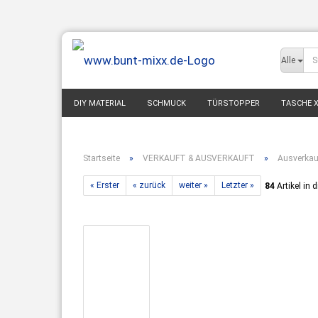
Alle
DIY MATERIAL
SCHMUCK
TÜRSTOPPER
TASCHE X
WOHNEN DEKO
BABY & KIND
MODE ACCESSOIRES
Startseite
»
VERKAUFT & AUSVERKAUFT
»
Ausverkau
« Erster
« zurück
weiter »
Letzter »
84
Artikel in 