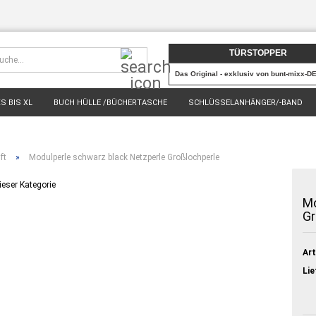
Suche...
TÜRSTOPPER
Das Original - exklusiv von bunt-mixx-D
S BIS XL
BUCH HÜLLE /BÜCHERTASCHE
SCHLÜSSELANHÄNGER/-BAND
% SALE %
VERKAUFT & AUSVERKAUFT
ft
»
Modulperle schwarz black Netzperle Großlochperle
dieser Kategorie
Mo
Gr
Art
Lie