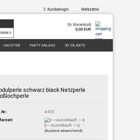
Kundenlogin
Merkzettel
Ihr Warenkorb
0,00 EUR
ESIGN ©
HAUSTIER
PARTY ANLASS
3D OBJEKTE
dulperle schwarz black Netzperle
oßlochperle
.Nr.:
A-033
ferzeit:
||~~Ausverkauft ~~||
(Ausland abweichend)