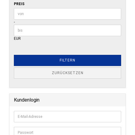
PREIS
PREIS
Preis bis
-
EUR
FILTERN
ZURÜCKSETZEN
Kundenlogin
E-
Mail-
Adresse
Passwort