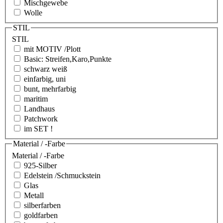
Mischgewebe
Wolle
STIL
STIL
mit MOTIV /Plott
Basic: Streifen,Karo,Punkte
schwarz weiß
einfarbig, uni
bunt, mehrfarbig
maritim
Landhaus
Patchwork
im SET !
Material / -Farbe
Material / -Farbe
925-Silber
Edelstein /Schmuckstein
Glas
Metall
silberfarben
goldfarben