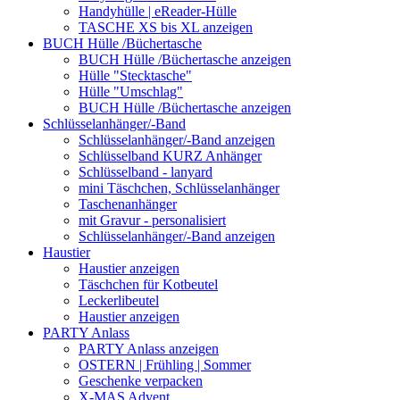
Handyhülle | eReader-Hülle
TASCHE XS bis XL anzeigen
BUCH Hülle /Büchertasche
BUCH Hülle /Büchertasche anzeigen
Hülle "Stecktasche"
Hülle "Umschlag"
BUCH Hülle /Büchertasche anzeigen
Schlüsselanhänger/-Band
Schlüsselanhänger/-Band anzeigen
Schlüsselband KURZ Anhänger
Schlüsselband - lanyard
mini Täschchen, Schlüsselanhänger
Taschenanhänger
mit Gravur - personalisiert
Schlüsselanhänger/-Band anzeigen
Haustier
Haustier anzeigen
Täschchen für Kotbeutel
Leckerlibeutel
Haustier anzeigen
PARTY Anlass
PARTY Anlass anzeigen
OSTERN | Frühling | Sommer
Geschenke verpacken
X-MAS Advent