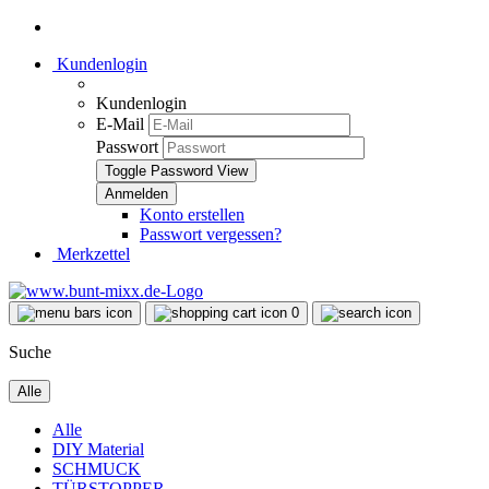
Kundenlogin
Kundenlogin
E-Mail
Passwort
Toggle Password View
Konto erstellen
Passwort vergessen?
Merkzettel
0
Suche
Alle
Alle
DIY Material
SCHMUCK
TÜRSTOPPER