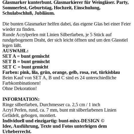
Glasmarker kunterbunt. Glasmarkierer für Weingläser. Party,
Sommerfest, Geburtstag, Hochzeit, Einschulung,
Schulabschluß, Jubiläum.
Die bunten Glasmarker helfen dabei, das eigene Glas bei einer Feier
wieder zu finden.
Runde Acrylperlen mit Linien Silberfarben, je 5 Stück auf
rundgebogenem Draht, der sich leicht öffnen und um den Glasstiel
legen läßt.
AUSWAHL:
SET A = bunt gemischt
SET B = bunt gemischt
SET C = bunt gemicht
Farben: pink, lila, grün, orange, gelb, rosa, rot, türkisblau
Beim Kauf von SET A, B und C sind es 24 unterschiedliche
Farbkombinationen!
Ohne Dekoration!
INFORMATION:
Ringe silberfarben, Durchmesser ca. 2,5 cm / 1 inch
Acryl Perlen, rund, ca. 7 mm, bunt mit silberfarbenen Linien
Gefädelt, gebogen, montiert.
Individuell und einzigartig: bunt-mixx-DESIGN ©
Idee, Ausführung, Texte und Fotos unterleigen dem
Urheberrecht.