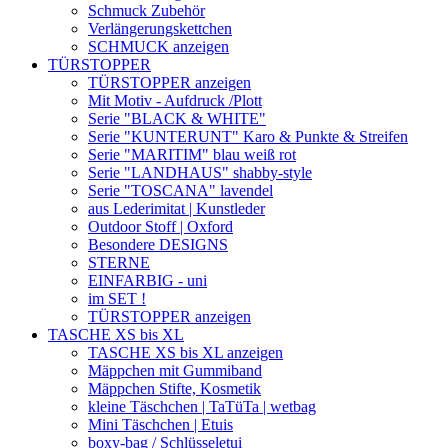
Schmuck Zubehör
Verlängerungskettchen
SCHMUCK anzeigen
TÜRSTOPPER
TÜRSTOPPER anzeigen
Mit Motiv - Aufdruck /Plott
Serie "BLACK & WHITE"
Serie "KUNTERUNT" Karo & Punkte & Streifen
Serie "MARITIM" blau weiß rot
Serie "LANDHAUS" shabby-style
Serie "TOSCANA" lavendel
aus Lederimitat | Kunstleder
Outdoor Stoff | Oxford
Besondere DESIGNS
STERNE
EINFARBIG - uni
im SET !
TÜRSTOPPER anzeigen
TASCHE XS bis XL
TASCHE XS bis XL anzeigen
Mäppchen mit Gummiband
Mäppchen Stifte, Kosmetik
kleine Täschchen | TaTüTa | wetbag
Mini Täschchen | Etuis
boxy-bag / Schlüsseletui