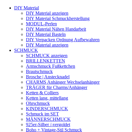
DIY Material
DIY Material anzeigen
DIY Material Schmuckherstellung
MODUL-Perlen
DIY Material Nähen Handarbeit
DIY Material Basteln
DIY Verpacken Ordnung Aufbewahren
DIY Material anzeigen
SCHMUCK
SCHMUCK anzeigen
BRILLENKETTEN
Armschmuck Fußkettchen
Brautschmuck
Brosche | Anstecknadel
CHARMS Anhänger Wechselanhänger
TRÄGER für Charms/Anhänger
Ketten & Colliers
Ketten lang, mittellang
Ohrschmuck
KINDERSCHMUCK
Schmuck im SET
MÄNNERSCHMUCK
925er-Silber /-vergoldet
Boho + Vintage-Stil Schmuck