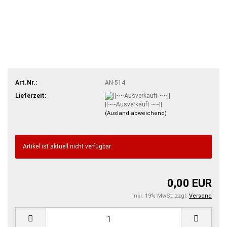
Art.Nr.:
AN-514
Lieferzeit:
||~~Ausverkauft ~~||
(Ausland abweichend)
Artikel ist aktuell nicht verfügbar.
0,00 EUR
inkl. 19% MwSt. zzgl.
Versand