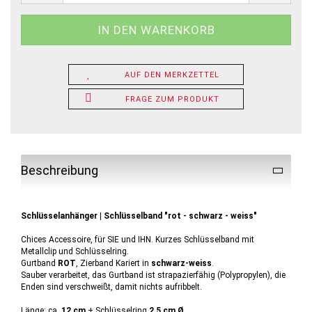
AUF DEN MERKZETTEL
FRAGE ZUM PRODUKT
Beschreibung
Schlüsselanhänger | Schlüsselband "rot - schwarz - weiss"
Chices Accessoire, für SIE und IHN. Kurzes Schlüsselband mit
Metallclip und Schlüsselring.
Gurtband
ROT
, Zierband Kariert in
schwarz-weiss
.
Sauber verarbeitet, das Gurtband ist strapazierfähig (Polypropylen), die
Enden sind verschweißt, damit nichts aufribbelt.
Länge: ca.
12 cm
+ Schlüsselring
2,5 cm Ø