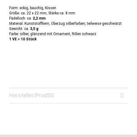
Form: eckig, bauchig, Kissen
Größe: ca. 22 x 22 mm, Stärke ca. 8 mm
Fädelloch: ca.
2,2 mm
Material: Kunststoffkern, Überzug silberfarben, teilweise geschwärzt
Gewicht: ca.
3,5 g
Farbe: silber, glänzend mit Ornament, Rillen schwarz
1 VE = 10 Stück
Hersteller/ProdSG